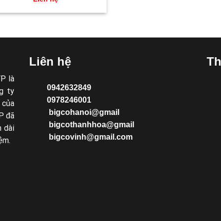
Liên hệ
Th
P là
0942632849
g ty
0978246001
 của
bigcohanoi@gmail
P đã
bigcothanhhoa@gmail
 dài
bigcovinh@gmail.com
ệm.