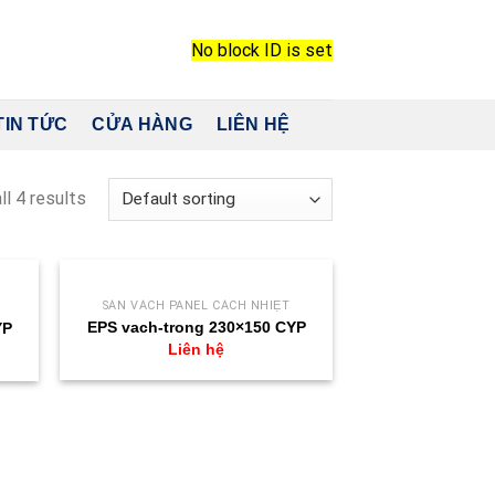
No block ID is set
TIN TỨC
CỬA HÀNG
LIÊN HỆ
ll 4 results
SÀN VÁCH PANEL CÁCH NHIỆT
EPS vach-trong 230×150 CYP
YP
Liên hệ