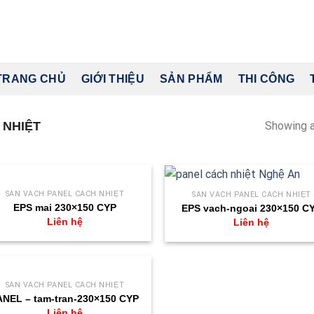
TRANG CHỦ
GIỚI THIỆU
SẢN PHẨM
THI CÔNG
 NHIỆT
Showing a
SÀN VÁCH PANEL CÁCH NHIỆT
SÀN VÁCH PANEL CÁCH NHIỆT
EPS mai 230×150 CYP
EPS vach-ngoai 230×150 C
Liên hệ
Liên hệ
SÀN VÁCH PANEL CÁCH NHIỆT
ANEL – tam-tran-230×150 CYP
Liên hệ