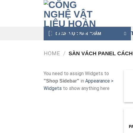
Skip
to
content
DANH MỤC SẢN PHẨM
HOME
/
SÀN VÁCH PANEL CÁCH
You need to assign Widgets to
in
Appearance >
"Shop Sidebar"
Widgets
to show anything here
P