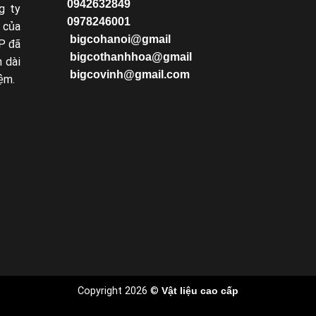
0942632849
g ty
0978246001
 của
bigcohanoi@gmail
P đã
bigcothanhhoa@gmail
 dài
bigcovinh@gmail.com
ệm.
Copyright 2026 ©
Vật liệu cao cấp