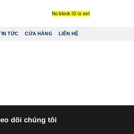
No block ID is set
TIN TỨC
CỬA HÀNG
LIÊN HỆ
eo dõi chúng tôi