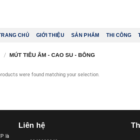
TRANG CHỦ
GIỚI THIỆU
SẢN PHẨM
THI CÔNG
M
/
MÚT TIÊU ÂM - CAO SU - BÔNG
roducts were found matching your selection.
Liên hệ
Th
P là