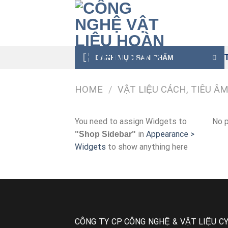
Skip
to
content
DANH MỤC SẢN PHẨM
HOME
/
VẬT LIỆU CÁCH, TIÊU Â
You need to assign Widgets to
No p
in
Appearance >
"Shop Sidebar"
Widgets
to show anything here
CÔNG TY CP CÔNG NGHỆ & VẬT LIỆU CY