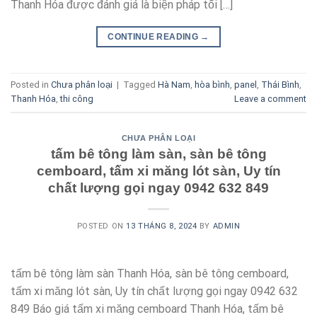
Thanh Hóa được đánh giá là biện pháp tối […]
CONTINUE READING
→
Posted in
Chưa phân loại
|
Tagged
Hà Nam
,
hòa bình
,
panel
,
Thái Bình
,
Thanh Hóa
,
thi công
Leave a comment
CHƯA PHÂN LOẠI
tấm bê tông làm sàn, sàn bê tông
cemboard, tấm xi măng lót sàn, Uy tín
chất lượng gọi ngay 0942 632 849
POSTED ON
13 THÁNG 8, 2024
BY
ADMIN
tấm bê tông làm sàn Thanh Hóa, sàn bê tông cemboard,
tấm xi măng lót sàn, Uy tín chất lượng gọi ngay 0942 632
849 Báo giá tấm xi măng cemboard Thanh Hóa, tấm bê