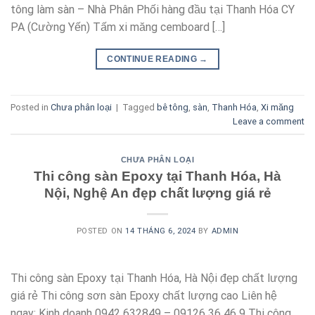
tông làm sàn – Nhà Phân Phối hàng đầu tại Thanh Hóa CY
PA (Cường Yến) Tấm xi măng cemboard […]
CONTINUE READING
→
Posted in
Chưa phân loại
|
Tagged
bê tông
,
sàn
,
Thanh Hóa
,
Xi măng
Leave a comment
CHƯA PHÂN LOẠI
Thi công sàn Epoxy tại Thanh Hóa, Hà
Nội, Nghệ An đẹp chất lượng giá rẻ
POSTED ON
14 THÁNG 6, 2024
BY
ADMIN
Thi công sàn Epoxy tại Thanh Hóa, Hà Nội đẹp chất lượng
giá rẻ Thi công sơn sàn Epoxy chất lượng cao Liên hệ
ngay: Kinh doanh 0942 632849 – 09126 36 46 9 Thi công