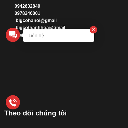
0942632849
0978246001
bigcohanoi@gmail
bigcothanhhoa@gmail
bigcovinh@gmail.com
Liên hệ
Theo dõi chúng tôi