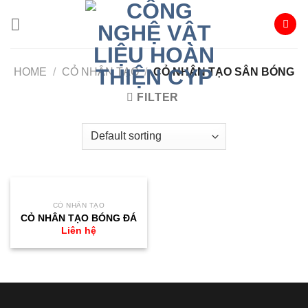
Skip
to
content
HOME
/
CỎ NHÂN TẠO
/
CỎ NHÂN TẠO SÂN BÓNG
FILTER
CỎ NHÂN TẠO
CỎ NHÂN TẠO BÓNG ĐÁ
Liên hệ