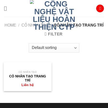
Skip
to
content
HOME
/
CỎ NHÂN TẠO
/
CỎ NHÂN TẠO TRANG TRÍ
FILTER
CỎ NHÂN TẠO
CỎ NHÂN TẠO TRANG
TRÍ
Liên hệ