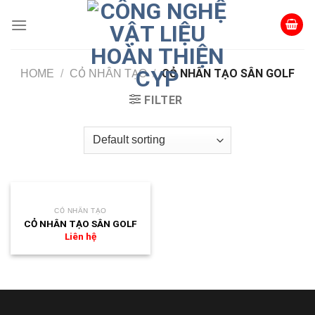
Skip
to
content
CỎ NHÂN TẠO SÂN GOLF
HOME
/
CỎ NHÂN TẠO
/
FILTER
CỎ NHÂN TẠO
CỎ NHÂN TẠO SÂN GOLF
Liên hệ