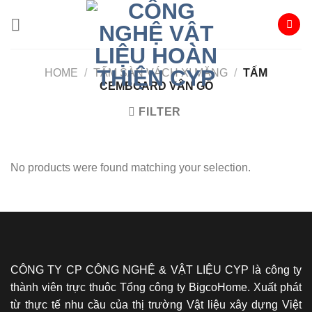
Skip
to
content
HOME
/
TẤM SÀN VÁCH XI MĂNG
/
TẤM
CEMBOARD VÂN GỖ
FILTER
No products were found matching your selection.
CÔNG TY CP CÔNG NGHỆ & VẬT LIỆU CYP là công ty
thành viên trực thuôc Tổng công ty BigcoHome. Xuất phát
từ thực tế nhu cầu của thị trường Vật liệu xây dựng Việt