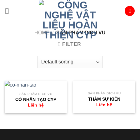
Skip
to
content
HOME
/
SẢN PHẨM DỊCH VỤ
FILTER
SẢN PHẨM DỊCH VỤ
SẢN PHẨM DỊCH VỤ
THẢM SỰ KIỆN
CỎ NHÂN TẠO CYP
Liên hệ
Liên hệ