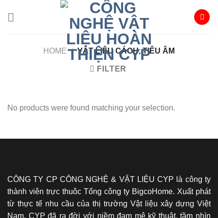
Skip
to
content
HOME
/
VẬT LIỆU CÁCH, TIÊU ÂM
FILTER
No products were found matching your selection.
CÔNG TY CP CÔNG NGHỆ & VẬT LIỆU CYP là công ty
thành viên trực thuôc Tổng công ty BigcoHome. Xuất phát
từ thực tế nhu cầu của thị trường Vật liệu xây dựng Việt
Nam, CYP đã ra đời với niềm đam mê kỹ thuật, tầm nhìn